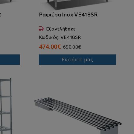
R
Ραφιέρα Inox VE418SR
Εξαντλήθηκε
Κωδικός: VE418SR
474.00€
650.00€
Ρωτήστε μας