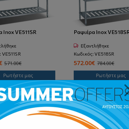
α Inox VE511SR
Ραφιέρα Inox VE518S
τλήθηκε
Εξαντλήθηκε
: VE511SR
Κωδικός: VE518SR
€
572.00€
571.00€
784.00€
Ρωτήστε μας
Ρωτήστε μας