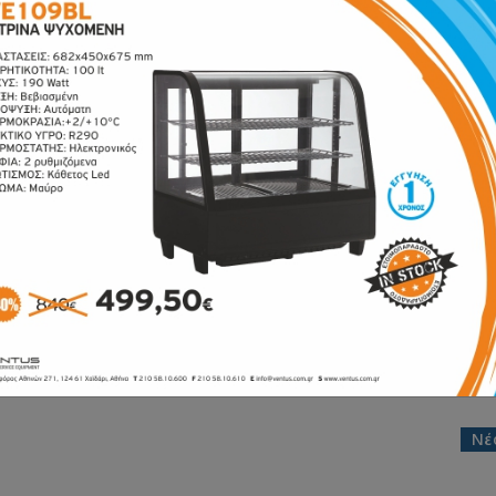
ωληνωτό Inox VTS1530
Ράφι Σωληνωτό Inox
VTS1240
έσιμο
Διαθέσιμο
: VTS1530
Κωδικός: VTS1240
87.00€
110.00€
120.00€
Προσθήκη
Προσθήκη
Νέ