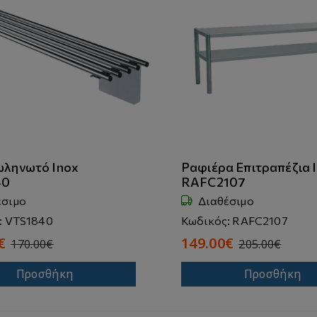
ωληνωτό Inox
Ραφιέρα Επιτραπέζια 
40
RAFC2107
έσιμο
Διαθέσιμο
: VTS1840
Κωδικός: RAFC2107
€
149.00€
170.00€
205.00€
Προσθήκη
Προσθήκη