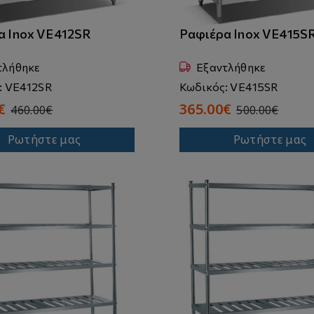
α Inox VE412SR
Ραφιέρα Inox VE415S
τλήθηκε
Εξαντλήθηκε
: VE412SR
Κωδικός: VE415SR
€
365.00€
460.00€
500.00€
Ρωτήστε μας
Ρωτήστε μας