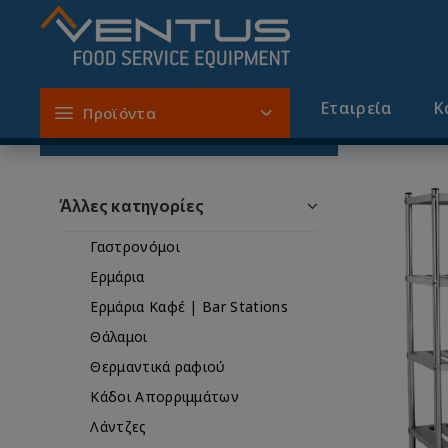
Ράφια-Ραφιέρες
Εταιρεία
Κ
Προϊόντα
Φίλτρα
Άλλες κατηγορίες
Γαστρονόμοι
Ερμάρια
Ερμάρια Καφέ | Bar Stations
Θάλαμοι
Θερμαντικά ραφιού
Κάδοι Απορριμμάτων
Λάντζες