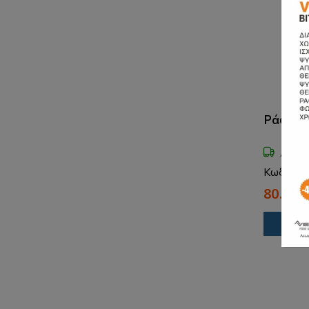
Ράφι Σ
Διαθ
Κωδικός
80.00€