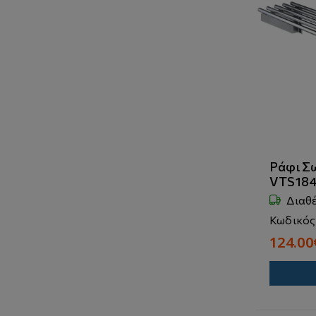
Ράφι Σ
VTS18
Διαθ
Κωδικός
124.00