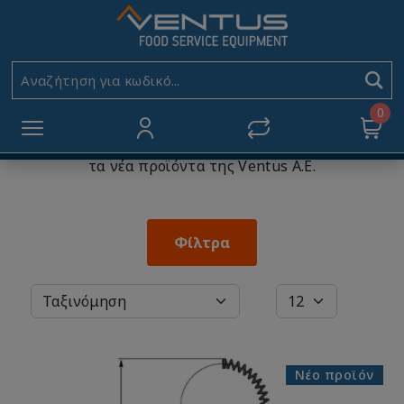
ΝΕΑ ΠΡΟΪΟΝΤΑ
Αρχική
ΝΕΑ ΠΡΟΪΟΝΤΑ
Αναζήτηση για κωδικό...
0
Επαγγελματικές συσκευές
& λύσεις για τον
εξοπλισμό μαζικής εστίασης
. Ανακαλύψτε πρώτοι
τα νέα προϊόντα της Ventus A.E.
Φίλτρα
Νέο προϊόν