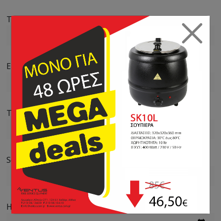
Τηλέφωνο *
Email *
Τύπος συσκευής *
Serial number συσκευής *
Hμερομηνία αγοράς *