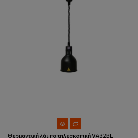
Θερμαντική λάμπα τηλεσκοπική VA32BL