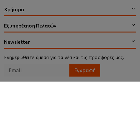
Χρήσιμα
Εξυπηρέτηση Πελατών
Newsletter
Ενημερωθείτε άμεσα για τα νέα και τις προσφορές μας.
Εγγραφή
Αποδέχομαι τους
όρους χρήσης
και την
πολιτική
προσωπικών δεδομένων
© 2026 ventus.com.gr. All rights reserved. Κατασκευή
ιστοσελίδων
qualityweb
.