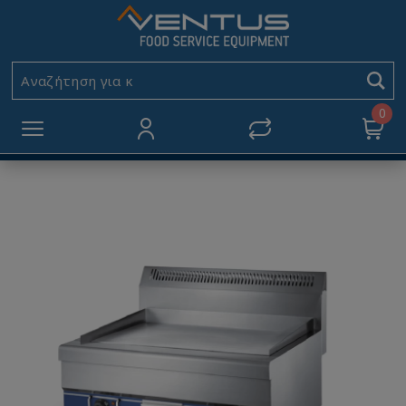
Πλατώ Ηλεκτρικό VEG853
Galore
Αναζήτηση για κωδι
Αρχική
ΜΙΚΡΟΣΥΣΚΕΥΕΣ
0
Πλατώ Ηλεκτρικό VEG853 Galore