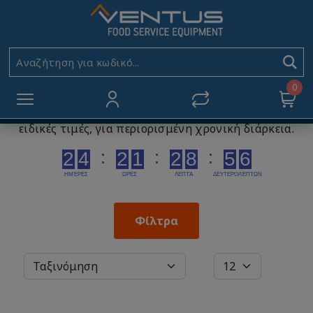
Προσφορές
Αρχική
Προσφορές
Αν
0
Προσφορές
από την Ventus Α.Ε. Εδώ θα
ανακαλύψετε προϊόντα εξοπλισμού εστίασης σε
ειδικές τιμές, για περιορισμένη χρονική διάρκεια.
Φίλτρα