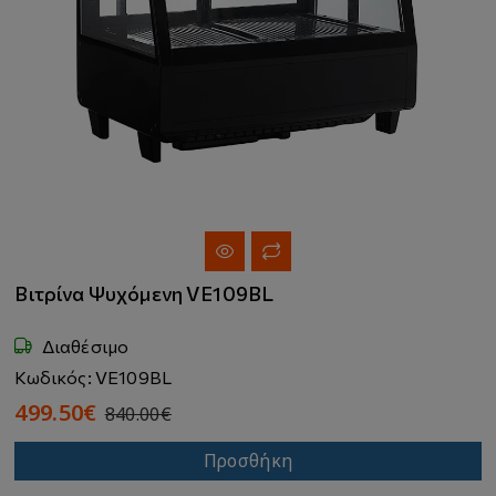
Βιτρίνα Ψυχόμενη VE109BL
Διαθέσιμο
Κωδικός: VE109BL
499.50€
840.00€
Προσθήκη