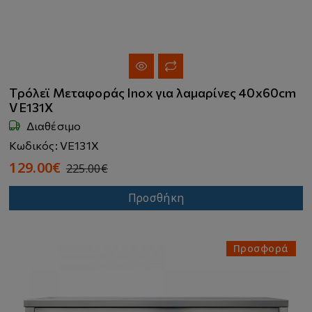
Τρόλεϊ Mεταφοράς Inox για λαμαρίνες 40x60cm
VE131X
Διαθέσιμο
Κωδικός: VE131X
129.00€
225.00€
Προσθήκη
Προσφορά