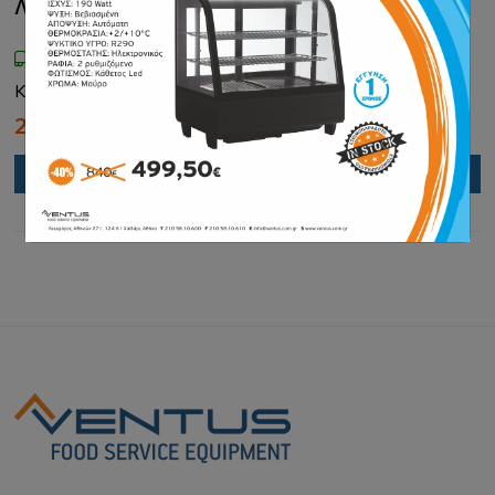
Λεκανάκι Παγωτού Inox 5lt Stalgast
Διαθέσιμο
Κωδικός: 535014
21.00€
29.00€
Προσθήκη