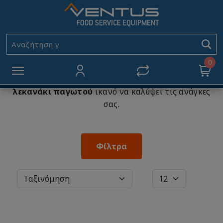
Λεκανάκια Παγωτού
Αρχική
ΑΝΟΞΕΙΔΩΤΑ
Λεκανάκια Παγωτού
Αναζήτηση για
0
Λεκανάκια παγωτού
από τη Ventus A.E. Σε αυτή τη
κατηγορία μπορείτε να επιλέξετε το κατάλληλο
λεκανάκι παγωτού
ικανό να καλύψει τις ανάγκες
σας.
Φίλτρα