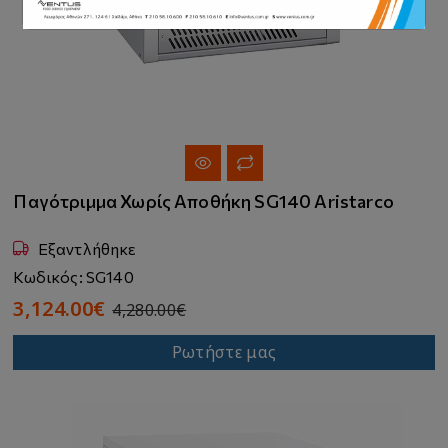
Παγότριμμα Χωρίς Αποθήκη SG140 Aristarco
Εξαντλήθηκε
Κωδικός: SG140
3,124.00€
4,280.00€
Ρωτήστε μας